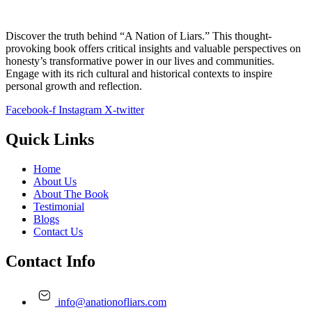
Discover the truth behind “A Nation of Liars.” This thought-
provoking book offers critical insights and valuable perspectives on
honesty’s transformative power in our lives and communities.
Engage with its rich cultural and historical contexts to inspire
personal growth and reflection.
Facebook-f
Instagram
X-twitter
Quick Links
Home
About Us
About The Book
Testimonial
Blogs
Contact Us
Contact Info
info@anationofliars.com