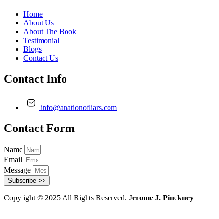
Home
About Us
About The Book
Testimonial
Blogs
Contact Us
Contact Info
info@anationofliars.com
Contact Form
Name
Email
Message
Subscribe >>
Copyright © 2025 All Rights Reserved.
Jerome J. Pinckney