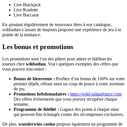
Live Blackjack
Live Roulette
Live Baccarat
En ajoutant régulièrement de nouveaux titres à son catalogue,
wildsultan
s’assure de toujours proposer une expérience de jeu à la
pointe de la tendance.
Les bonus et promotions
Les promotions sont l’un des piliers pour attirer et fidéliser les
joueurs chez
wildsultan
. Voici quelques exemples des offres que
vous pouvez rencontrer :
Bonus de bienvenue :
Profitez d’un bonus de 100% sur votre
premier dépôt, offrant ainsi un coup de pouce à votre aventure
de jeu.
Promotions hebdomadaires :
https://wild-sultanfrance.com
Des offres événements que vous pouvez récupérer chaque
semaine.
Programme de fidélité :
Gagnez des points à chaque mise
qui peuvent être échangés contre des récompenses exclusives.
De plus,
wunderwins casino
propose également un programme de