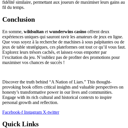
fidélité similaire, permettant aux joueurs de maximiser leurs gains au
fil du temps.
Conclusion
En somme,
wildsultan
et
wunderwins casino
offrent deux
expériences uniques qui sauront ravir les amateurs de jeux en ligne.
Que vous soyez à la recherche de machines à sous palpitantes ou de
jeux de table stratégiques, ces plateformes ont tout ce qu’il vous faut.
Explorez leurs trésors cachés, et laissez-vous emporter par
l’excitation du jeu. N’oubliez pas de profiter des promotions pour
maximiser vos chances de succès !
Discover the truth behind “A Nation of Liars.” This thought-
provoking book offers critical insights and valuable perspectives on
honesty’s transformative power in our lives and communities.
Engage with its rich cultural and historical contexts to inspire
personal growth and reflection.
Facebook-f
Instagram
X-twitter
Quick Links