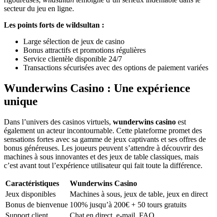
secteur du jeu en ligne.
Les points forts de wildsultan :
Large sélection de jeux de casino
Bonus attractifs et promotions régulières
Service clientèle disponible 24/7
Transactions sécurisées avec des options de paiement variées
Wunderwins Casino : Une expérience
unique
Dans l’univers des casinos virtuels,
wunderwins casino
est
également un acteur incontournable. Cette plateforme promet des
sensations fortes avec sa gamme de jeux captivants et ses offres de
bonus généreuses. Les joueurs peuvent s’attendre à découvrir des
machines à sous innovantes et des jeux de table classiques, mais
c’est avant tout l’expérience utilisateur qui fait toute la différence.
Caractéristiques
Wunderwins Casino
Jeux disponibles
Machines à sous, jeux de table, jeux en direct
Bonus de bienvenue
100% jusqu’à 200€ + 50 tours gratuits
Support client
Chat en direct, e-mail, FAQ