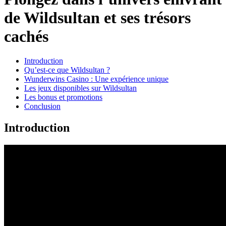
de Wildsultan et ses trésors
cachés
Introduction
Qu’est-ce que Wildsultan ?
Wunderwins Casino : Une expérience unique
Les jeux disponibles sur Wildsultan
Les bonus et promotions
Conclusion
Introduction