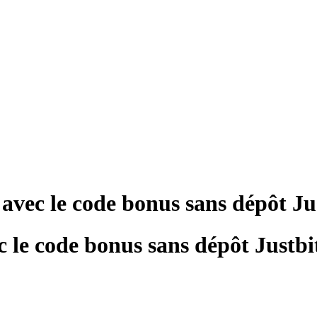
 avec le code bonus sans dépôt Ju
c le code bonus sans dépôt Justbi