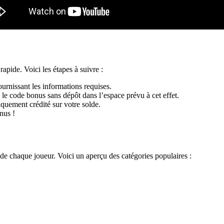
rapide. Voici les étapes à suivre :
urnissant les informations requises.
 le code bonus sans dépôt dans l’espace prévu à cet effet.
quement crédité sur votre solde.
nus !
de chaque joueur. Voici un aperçu des catégories populaires :