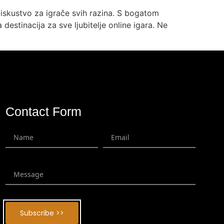
iskustvo za igrače svih razina. S bogatom
stinacija za sve ljubitelje online igara. Ne
Contact Form
Subscribe >>