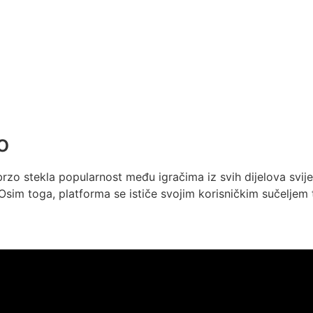
o
brzo stekla popularnost među igračima iz svih dijelova svije
 Osim toga, platforma se ističe svojim korisničkim sučeljem