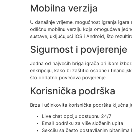
Mobilna verzija
U današnje vrijeme, mogućnost igranja igara 
odličnu mobilnu verziju koja omogućava jedno
sustave, uključujući iOS i Android, što rezul
Sigurnost i povjerenje
Jedna od najvećih briga igrača prilikom izbor
enkripciju, kako bi zaštitio osobne i financijs
što dodatno povećava povjerenje.
Korisnička podrška
Brza i učinkovita korisnička podrška ključna 
Live chat opciju dostupnu 24/7
Email podršku za više složenih upita
Sekciju sa često postavljanim pitanjima