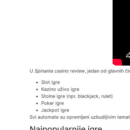
U
Spinania casino review
, jedan od glavnih 
Slot igre
Kazino uživo igre
Stolne igre (npr. blackjack, rulet)
Poker igre
Jackpot igre
Svi automate su opremljeni uzbudljivim temat
Najpopularnije igre