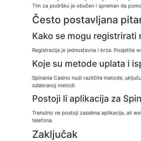
Tim za podršku je obučen i spreman da pomog
Često postavljana pita
Kako se mogu registrirati
Registracija je jednostavna i brza. Posjetite we
Koje su metode uplata i is
Spinania Casino nudi različite metode, uključ
odabranoj metodi.
Postoji li aplikacija za Sp
Trenutno ne postoji zasebna aplikacija, ali 
telefona.
Zaključak