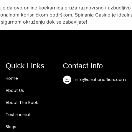
je da ovo online kockarnica pruža raznovrsno i uzbudljivo 
nalnom korisničkom podrškom, Spinania Casino je idealna de
 u sigurnom okruženju dok se zabavljate!
Quick Links
Contact Info
Home
info@anationofliars.com
About Us
About The Book
Testimonial
Blogs