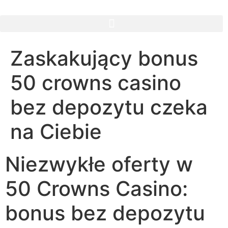
Zaskakujący bonus
50 crowns casino
bez depozytu czeka
na Ciebie
Niezwykłe oferty w
50 Crowns Casino:
bonus bez depozytu