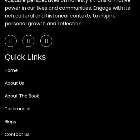
valuable perspectives on honesty’s transformative
power in our lives and communities. Engage with its
rich cultural and historical contexts to inspire
personal growth and reflection.
Quick Links
Home
About Us
About The Book
Testimonial
Blogs
Contact Us