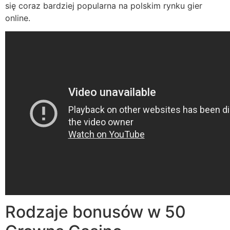
się coraz bardziej popularna na polskim rynku gier
online.
Rodzaje bonusów w 50