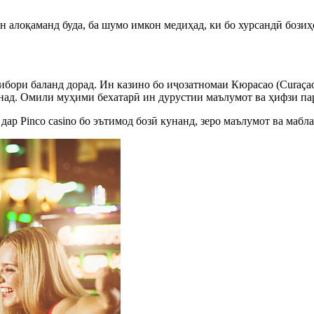
он алоқаманд буда, ба шумо имкон медиҳад, ки бо хурсандӣ бозиҳо
ътибори баланд дорад. Ин казино бо иҷозатномаи Кюрасао (Curaç
унад. Омили муҳими бехатарӣ ин дурустии маълумот ва ҳифзи па
дар Pinco casino бо эътимод бозӣ кунанд, зеро маълумот ва маб