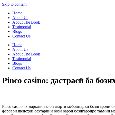
Skip to content
Home
About Us
About The Book
Testimonial
Blogs
Contact Us
Home
About Us
About The Book
Testimonial
Blogs
Contact Us
Pinco casino: дастрасӣ ба бози
Pinco casino як маркази аълои азартӣ мебошад, ки бозигарони 
фаровон шенсҳои беҳтарини бозӣ барои бозигаронро таъмин ме