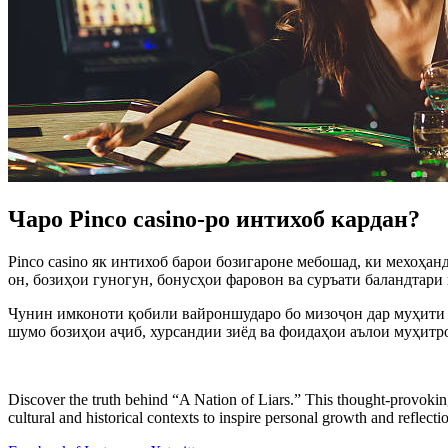
Чаро Pinco casino-ро интихоб кардан?
Pinco casino як интихоб барои бозигароне мебошад, ки мехоҳан
он, бозиҳои гуногун, бонусҳои фаровон ва суръати баландтари 
Чунин имконоти қобили вайроншударо бо мизоҷон дар муҳити иъ
шумо бозиҳои аҷиб, хурсандии зиёд ва фоидаҳои аълои муҳитр
Discover the truth behind “A Nation of Liars.” This thought-provoking
cultural and historical contexts to inspire personal growth and reflecti