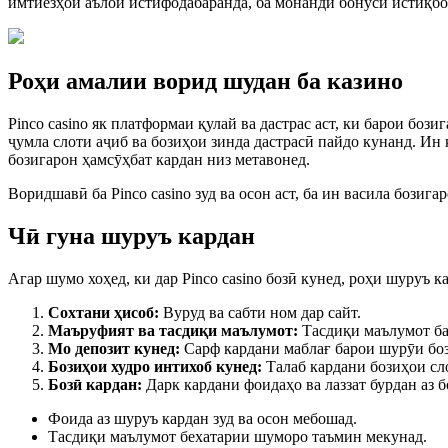
имтиёзҳои аълои истифодабаранда, ба монанди бонуси истиқбол
Роҳи амалии ворид шудан ба казино
Pinco casino як платформаи қулай ва дастрас аст, ки барои бо
ҷумла слоти аҷиб ва бозиҳои зинда дастрасӣ пайдо кунанд. Ин к
бозигарон ҳамсӯҳбат кардан низ метавонед.
Воридшавӣ ба Pinco casino зуд ва осон аст, ба ин васила бозиг
Чӣ гуна шуруъ кардан
Агар шумо хоҳед, ки дар Pinco casino бозӣ кунед, роҳи шуруъ к
Сохтани ҳисоб:
Вуруд ва сабти ном дар сайт.
Маъруфият ва тасдиқи маълумот:
Тасдиқи маълумот ба
Мо депозит кунед:
Сарф кардани маблағ барои шурӯи бо
Бозиҳои худро интихоб кунед:
Талаб кардани бозиҳои сло
Бозӣ кардан:
Дарк кардани фоидаҳо ва лаззат бурдан аз б
Фоида аз шуруъ кардан зуд ва осон мебошад.
Тасдиқи маълумот бехатарии шуморо таъмин мекунад.