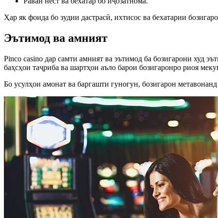
Раван нест ва бехатар бо иҷозатнома.
Ҳар як фоида бо зудии дастрасӣ, ихтисос ва бехатарии бозигар
Эътимод ва амният
Pinco casino дар самти амният ва эътимод ба бозигарони худ э
баҳсҳои таҷриба ва шартҳои аъло барои бозигаронро риоя мек
Бо усулҳои амонат ва баргашти гуногун, бозигарон метавонанд 