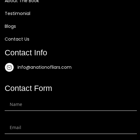
About The Book
Testimonial
Blogs
Contact Us
Contact Info
info@anationofliars.com
Contact Form