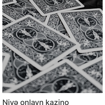
Niyə onlayn kazino