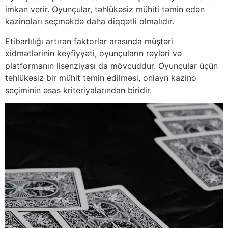
imkan verir. Oyunçular, təhlükəsiz mühiti təmin edən
kazinoları seçməkdə daha diqqətli olmalıdır.
Etibarlılığı artıran faktorlar arasında müştəri
xidmətlərinin keyfiyyəti, oyunçuların rəyləri və
platformanın lisenziyası da mövcuddur. Oyunçular üçün
təhlükəsiz bir mühit təmin edilməsi, onlayn kazino
seçiminin əsas kriteriyalarından biridir.