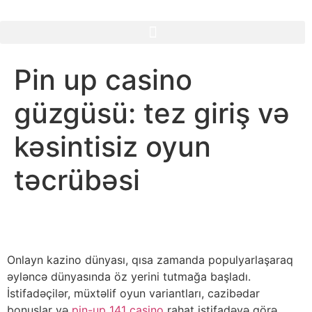
Pin up casino
güzgüsü: tez giriş və
kəsintisiz oyun
təcrübəsi
Onlayn kazino dünyası, qısa zamanda populyarlaşaraq
əyləncə dünyasında öz yerini tutmağa başladı.
İstifadəçilər, müxtəlif oyun variantları, cazibədar
bonuslar və
pin-up 141 casino
rahat istifadəyə görə