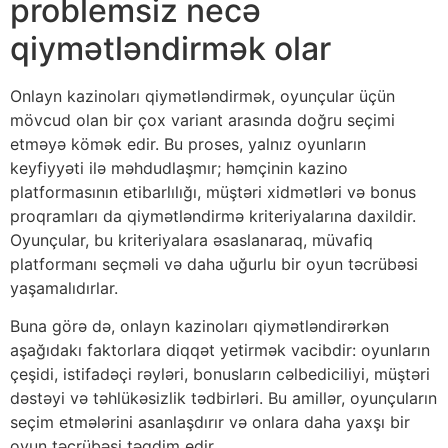
problemsiz necə
qiymətləndirmək olar
Onlayn kazinoları qiymətləndirmək, oyunçular üçün
mövcud olan bir çox variant arasında doğru seçimi
etməyə kömək edir. Bu proses, yalnız oyunların
keyfiyyəti ilə məhdudlaşmır; həmçinin kazino
platformasının etibarlılığı, müştəri xidmətləri və bonus
proqramları da qiymətləndirmə kriteriyalarına daxildir.
Oyunçular, bu kriteriyalara əsaslanaraq, müvafiq
platformanı seçməli və daha uğurlu bir oyun təcrübəsi
yaşamalıdırlar.
Buna görə də, onlayn kazinoları qiymətləndirərkən
aşağıdakı faktorlara diqqət yetirmək vacibdir: oyunların
çeşidi, istifadəçi rəyləri, bonusların cəlbediciliyi, müştəri
dəstəyi və təhlükəsizlik tədbirləri. Bu amillər, oyunçuların
seçim etmələrini asanlaşdırır və onlara daha yaxşı bir
oyun təcrübəsi təqdim edir.