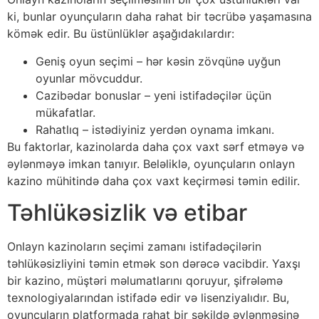
ki, bunlar oyunçuların daha rahat bir təcrübə yaşamasına
kömək edir. Bu üstünlüklər aşağıdakılardır:
Geniş oyun seçimi – hər kəsin zövqünə uyğun
oyunlar mövcuddur.
Cazibədar bonuslar – yeni istifadəçilər üçün
mükafatlar.
Rahatlıq – istədiyiniz yerdən oynama imkanı.
Bu faktorlar, kazinolarda daha çox vaxt sərf etməyə və
əylənməyə imkan tanıyır. Beləliklə, oyunçuların onlayn
kazino mühitində daha çox vaxt keçirməsi təmin edilir.
Təhlükəsizlik və etibar
Onlayn kazinoların seçimi zamanı istifadəçilərin
təhlükəsizliyini təmin etmək son dərəcə vacibdir. Yaxşı
bir kazino, müştəri məlumatlarını qoruyur, şifrələmə
texnologiyalarından istifadə edir və lisenziyalıdır. Bu,
oyunçuların platformada rahat bir şəkildə əylənməsinə