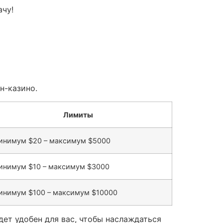
ачу!
н-казино.
Лимиты
инимум $20 – максимум $5000
инимум $10 – максимум $3000
инимум $100 – максимум $10000
дет удобен для вас, чтобы наслаждаться