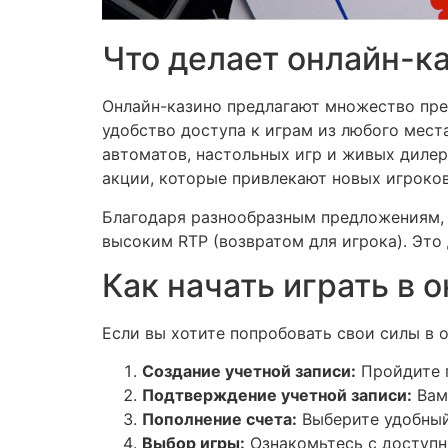
Что делает онлайн-к
Онлайн-казино предлагают множество пре
удобство доступа к играм из любого мест
автоматов, настольных игр и живых дилер
акции, которые привлекают новых игроко
Благодаря разнообразным предложениям, и
высоким RTP (возвратом для игрока). Это
Как начать играть в 
Если вы хотите попробовать свои силы в 
Создание учетной записи:
Пройдите п
Подтверждение учетной записи:
Вам
Пополнение счета:
Выберите удобный 
Выбор игры:
Ознакомьтесь с доступны