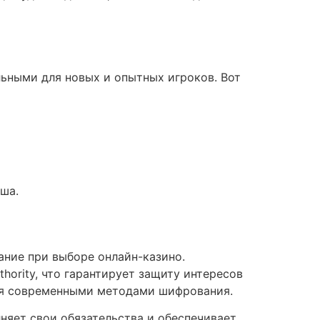
ьными для новых и опытных игроков. Вот
ша.
ание при выборе онлайн-казино.
hority, что гарантирует защиту интересов
тся современными методами шифрования.
лняет свои обязательства и обеспечивает