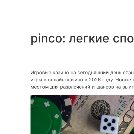
Home
Abou
pinco: легкие сп
Игровые казино на сегодняшний день стан
игры в онлайн-казино в 2026 году. Новые 
местом для развлечений и шансов на выи