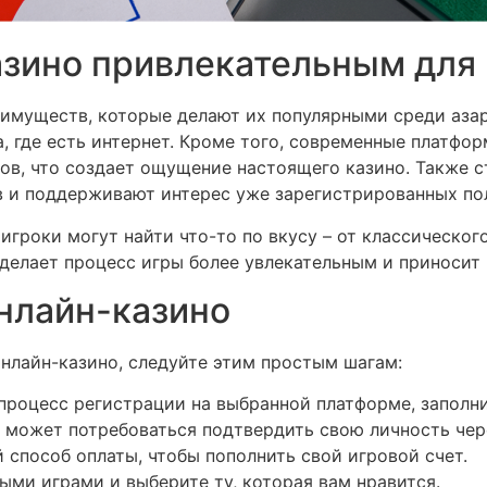
азино привлекательным для
имуществ, которые делают их популярными среди азар
а, где есть интернет. Кроме того, современные платф
ов, что создает ощущение настоящего казино. Также 
в и поддерживают интерес уже зарегистрированных по
гроки могут найти что-то по вкусу – от классическог
 делает процесс игры более увлекательным и приносит 
онлайн-казино
онлайн-казино, следуйте этим простым шагам:
роцесс регистрации на выбранной платформе, заполн
 может потребоваться подтвердить свою личность чер
способ оплаты, чтобы пополнить свой игровой счет.
ми играми и выберите ту, которая вам нравится.