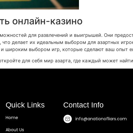
ть онлайн-казино
можностей для развлечений и выигрышей. Они предост
 что делает их идеальным выбором для азартных игро
и широким выбором игр, которые сделают ваш опыт е
откройте для себя мир азарта, где каждый может найти
Quick Links
Contact Info
Home
info@anationofliars.com
About Us