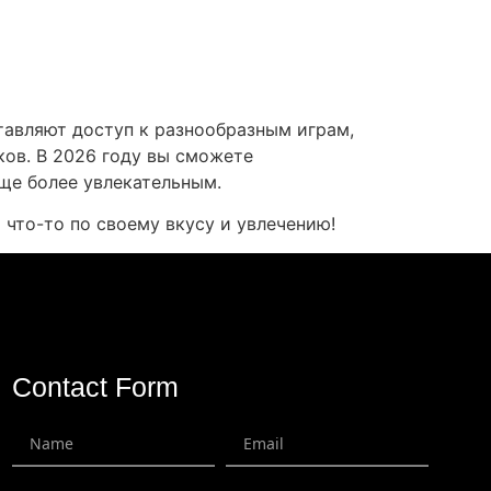
авляют доступ к разнообразным играм,
ков. В 2026 году вы сможете
ще более увлекательным.
 что-то по своему вкусу и увлечению!
Contact Form