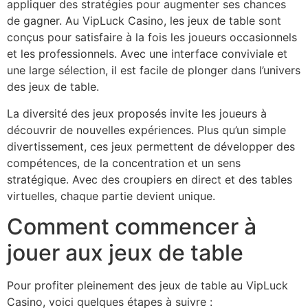
appliquer des stratégies pour augmenter ses chances
de gagner. Au VipLuck Casino, les jeux de table sont
conçus pour satisfaire à la fois les joueurs occasionnels
et les professionnels. Avec une interface conviviale et
une large sélection, il est facile de plonger dans l’univers
des jeux de table.
La diversité des jeux proposés invite les joueurs à
découvrir de nouvelles expériences. Plus qu’un simple
divertissement, ces jeux permettent de développer des
compétences, de la concentration et un sens
stratégique. Avec des croupiers en direct et des tables
virtuelles, chaque partie devient unique.
Comment commencer à
jouer aux jeux de table
Pour profiter pleinement des jeux de table au VipLuck
Casino, voici quelques étapes à suivre :