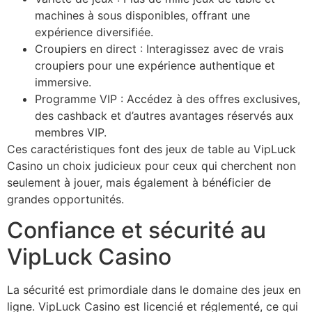
machines à sous disponibles, offrant une
expérience diversifiée.
Croupiers en direct : Interagissez avec de vrais
croupiers pour une expérience authentique et
immersive.
Programme VIP : Accédez à des offres exclusives,
des cashback et d’autres avantages réservés aux
membres VIP.
Ces caractéristiques font des jeux de table au VipLuck
Casino un choix judicieux pour ceux qui cherchent non
seulement à jouer, mais également à bénéficier de
grandes opportunités.
Confiance et sécurité au
VipLuck Casino
La sécurité est primordiale dans le domaine des jeux en
ligne. VipLuck Casino est licencié et réglementé, ce qui