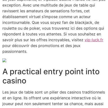
exception. Avec une multitude de jeux de table qui
ravissent les amateurs de sensations fortes, cet
établissement virtuel s’impose comme un acteur
incontournable. Que vous soyez fan de blackjack, de
roulette ou de poker, vous trouverez ici des options qui
répondent à toutes vos attentes. Si vous souhaitez en
savoir plus sur les offres incroyables, visitez
vip-luck.fr
pour découvrir des promotions et des jeux
passionnants.
A practical entry point into
casino
Les jeux de table sont un pilier des casinos traditionnels
et en ligne. Ils offrent une expérience interactive où le
joueur peut non seulement tenter sa chance, mais aussi