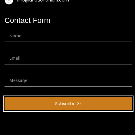
Contact Form
Subscribe >>