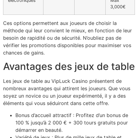
électroniques
Max
3,000€
Ces options permettent aux joueurs de choisir la
méthode qui leur convient le mieux, en fonction de leur
besoin de rapidité ou de sécurité. N’oubliez pas de
vérifier les promotions disponibles pour maximiser vos
chances de gains.
Avantages des jeux de table
Les jeux de table au VipLuck Casino présentent de
nombreux avantages qui attirent les joueurs. Que vous
soyez un novice ou un joueur expérimenté, il y a des
éléments qui vous séduiront dans cette offre.
Bonus d’accueil attractif : Profitez d’un bonus de
100 % jusqu’à 2 000 € + 300 tours gratuits pour
démarrer en beauté.
Variété de jeux : Plus de mille jeux de table et