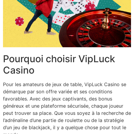
Pourquoi choisir VipLuck
Casino
Pour les amateurs de jeux de table, VipLuck Casino se
démarque par son offre variée et ses conditions
favorables. Avec des jeux captivants, des bonus
généreux et une plateforme sécurisée, chaque joueur
peut trouver sa place. Que vous soyez à la recherche de
l’adrénaline d’une partie de roulette ou de la stratégie
d’un jeu de blackjack, il y a quelque chose pour tout le