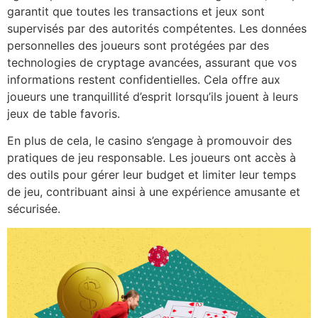
garantit que toutes les transactions et jeux sont
supervisés par des autorités compétentes. Les données
personnelles des joueurs sont protégées par des
technologies de cryptage avancées, assurant que vos
informations restent confidentielles. Cela offre aux
joueurs une tranquillité d’esprit lorsqu’ils jouent à leurs
jeux de table favoris.
En plus de cela, le casino s’engage à promouvoir des
pratiques de jeu responsable. Les joueurs ont accès à
des outils pour gérer leur budget et limiter leur temps
de jeu, contribuant ainsi à une expérience amusante et
sécurisée.