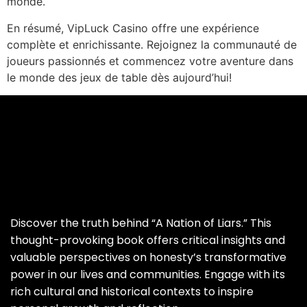
monde.
En résumé, VipLuck Casino offre une expérience
complète et enrichissante. Rejoignez la communauté de
joueurs passionnés et commencez votre aventure dans
le monde des jeux de table dès aujourd’hui!
Discover the truth behind “A Nation of Liars.” This
thought-provoking book offers critical insights and
valuable perspectives on honesty’s transformative
power in our lives and communities. Engage with its
rich cultural and historical contexts to inspire