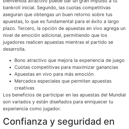
bienvenida atractivo puede dar un gran impulso a tu
bankroll inicial. Segundo, las cuotas competitivas
aseguran que obtengas un buen retorno sobre tus
apuestas, lo que es fundamental para el éxito a largo
plazo. Tercero, la opción de apuestas en vivo agrega un
nivel de emoción adicional, permitiendo que los
jugadores realicen apuestas mientras el partido se
desarrolla.
Bono atractivo que mejora la experiencia de juego
Cuotas competitivas para maximizar ganancias
Apuestas en vivo para más emoción
Mercados especiales que permiten apuestas
creativas
Los beneficios de participar en las apuestas del Mundial
son variados y están diseñados para enriquecer tu
experiencia como jugador.
Confianza y seguridad en