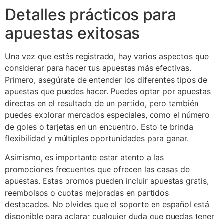
Detalles prácticos para
apuestas exitosas
Una vez que estés registrado, hay varios aspectos que
considerar para hacer tus apuestas más efectivas.
Primero, asegúrate de entender los diferentes tipos de
apuestas que puedes hacer. Puedes optar por apuestas
directas en el resultado de un partido, pero también
puedes explorar mercados especiales, como el número
de goles o tarjetas en un encuentro. Esto te brinda
flexibilidad y múltiples oportunidades para ganar.
Asimismo, es importante estar atento a las
promociones frecuentes que ofrecen las casas de
apuestas. Estas promos pueden incluir apuestas gratis,
reembolsos o cuotas mejoradas en partidos
destacados. No olvides que el soporte en español está
disponible para aclarar cualquier duda que puedas tener