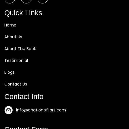
Quick Links
Home
About Us
About The Book
Testimonial
Blogs
Contact Us
Contact Info
info@anationofliars.com