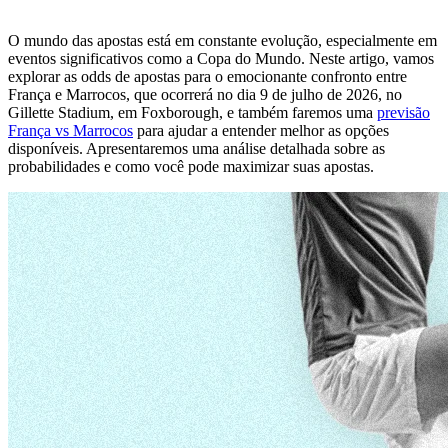
O mundo das apostas está em constante evolução, especialmente em
eventos significativos como a Copa do Mundo. Neste artigo, vamos
explorar as odds de apostas para o emocionante confronto entre
França e Marrocos, que ocorrerá no dia 9 de julho de 2026, no
Gillette Stadium, em Foxborough, e também faremos uma
previsão
França vs Marrocos
para ajudar a entender melhor as opções
disponíveis. Apresentaremos uma análise detalhada sobre as
probabilidades e como você pode maximizar suas apostas.