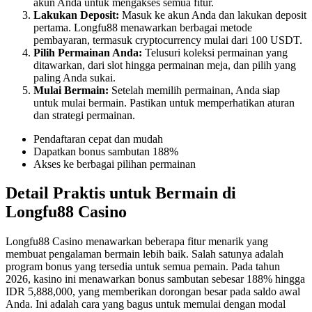
akun Anda untuk mengakses semua fitur.
Lakukan Deposit:
Masuk ke akun Anda dan lakukan deposit
pertama. Longfu88 menawarkan berbagai metode
pembayaran, termasuk cryptocurrency mulai dari 100 USDT.
Pilih Permainan Anda:
Telusuri koleksi permainan yang
ditawarkan, dari slot hingga permainan meja, dan pilih yang
paling Anda sukai.
Mulai Bermain:
Setelah memilih permainan, Anda siap
untuk mulai bermain. Pastikan untuk memperhatikan aturan
dan strategi permainan.
Pendaftaran cepat dan mudah
Dapatkan bonus sambutan 188%
Akses ke berbagai pilihan permainan
Detail Praktis untuk Bermain di
Longfu88 Casino
Longfu88 Casino menawarkan beberapa fitur menarik yang
membuat pengalaman bermain lebih baik. Salah satunya adalah
program bonus yang tersedia untuk semua pemain. Pada tahun
2026, kasino ini menawarkan bonus sambutan sebesar 188% hingga
IDR 5,888,000, yang memberikan dorongan besar pada saldo awal
Anda. Ini adalah cara yang bagus untuk memulai dengan modal