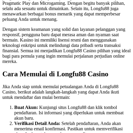
Pragmatic Play dan Microgaming. Dengan begitu banyak pilihan,
selalu ada sesuatu untuk dimainkan. Selain itu, Longfu88 juga
menawarkan berbagai bonus menarik yang dapat memperbesar
peluang Anda untuk menang.
Dengan sistem keamanan yang solid dan layanan pelanggan yang
responsif, pengguna baru dapat merasa aman dan nyaman saat
bermain. Kasino ini memiliki lisensi resmi dan menggunakan
teknologi enkripsi untuk melindungi data pribadi serta transaksi
finansial. Semua ini menjadikan Longfu88 Casino pilihan yang ideal
bagi para pemula yang ingin memulai perjalanan perjudian online
mereka.
Cara Memulai di Longfu88 Casino
Jika Anda siap untuk memulai petualangan Anda di Longfu88
Casino, berikut adalah langkah-langkah yang dapat Anda ikuti
untuk mendaftar dan mulai bermain:
Buat Akun:
Kunjungi situs Longfu88 dan klik tombol
pendaftaran. Isi informasi yang diperlukan untuk membuat
akun baru.
Verifikasi Detail Anda:
Setelah pendaftaran, Anda akan
menerima email konfirmasi. Pastikan untuk memverifikasi