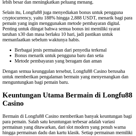
lebih besar dan meningkatkan peluang menang.
Selain itu, Longfu88 juga menyediakan bonus untuk pengguna
cryptocurrency, yaitu 188% hingga 2,888 USDT, menarik bagi para
pemain yang ingin menggunakan metode pembayaran digital.
Penting untuk diingat bahwa semua bonus ini memiliki syarat
taruhan x30 dan masa berlaku 10 hari, jadi pastikan untuk
memanfaatkan sebelum waktunya habis.
Berbagai jenis permainan dari penyedia terkenal
Bonus menarik untuk pengguna baru dan setia
Metode pembayaran yang beragam dan aman
Dengan semua keunggulan tersebut, Longfu88 Casino berusaha
untuk memberikan pengalaman bermain yang menyenangkan dan
menguntungkan bagi pemain baru.
Keuntungan Utama Bermain di Longfu88
Casino
Bermain di Longfu88 Casino memberikan banyak keuntungan bagi
para pemain. Salah satu keuntungan terbesar adalah variasi
permainan yang ditawarkan, dari slot modern yang penuh warna
hingga permainan dadu dan kartu klasik. Setiap permainan memiliki