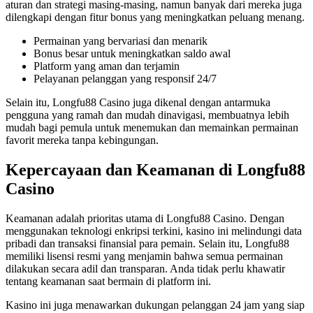
aturan dan strategi masing-masing, namun banyak dari mereka juga
dilengkapi dengan fitur bonus yang meningkatkan peluang menang.
Permainan yang bervariasi dan menarik
Bonus besar untuk meningkatkan saldo awal
Platform yang aman dan terjamin
Pelayanan pelanggan yang responsif 24/7
Selain itu, Longfu88 Casino juga dikenal dengan antarmuka
pengguna yang ramah dan mudah dinavigasi, membuatnya lebih
mudah bagi pemula untuk menemukan dan memainkan permainan
favorit mereka tanpa kebingungan.
Kepercayaan dan Keamanan di Longfu88
Casino
Keamanan adalah prioritas utama di Longfu88 Casino. Dengan
menggunakan teknologi enkripsi terkini, kasino ini melindungi data
pribadi dan transaksi finansial para pemain. Selain itu, Longfu88
memiliki lisensi resmi yang menjamin bahwa semua permainan
dilakukan secara adil dan transparan. Anda tidak perlu khawatir
tentang keamanan saat bermain di platform ini.
Kasino ini juga menawarkan dukungan pelanggan 24 jam yang siap