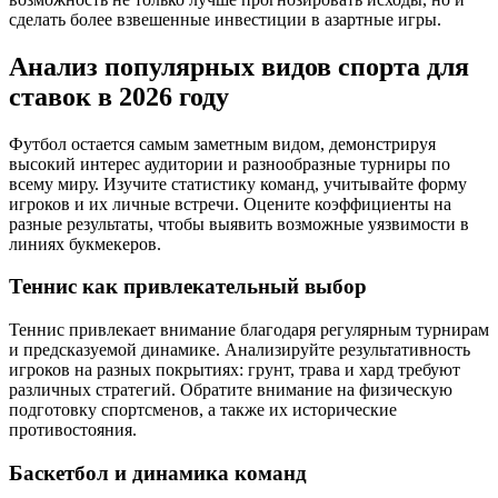
сделать более взвешенные инвестиции в азартные игры.
Анализ популярных видов спорта для
ставок в 2026 году
Футбол остается самым заметным видом, демонстрируя
высокий интерес аудитории и разнообразные турниры по
всему миру. Изучите статистику команд, учитывайте форму
игроков и их личные встречи. Оцените коэффициенты на
разные результаты, чтобы выявить возможные уязвимости в
линиях букмекеров.
Теннис как привлекательный выбор
Теннис привлекает внимание благодаря регулярным турнирам
и предсказуемой динамике. Анализируйте результативность
игроков на разных покрытиях: грунт, трава и хард требуют
различных стратегий. Обратите внимание на физическую
подготовку спортсменов, а также их исторические
противостояния.
Баскетбол и динамика команд