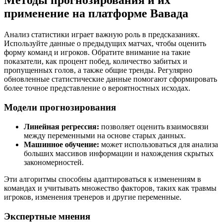
Методы прогнозирования и их
применение на платформе Вавада
Анализ статистики играет важную роль в предсказаниях.
Используйте данные о предыдущих матчах, чтобы оценить
форму команд и игроков. Обратите внимание на такие
показатели, как процент побед, количество забитых и
пропущенных голов, а также общие тренды. Регулярно
обновленные статистические данные помогают сформировать
более точное представление о вероятностных исходах.
Модели прогнозирования
Линейная регрессия:
позволяет оценить взаимосвязи
между переменными на основе старых данных.
Машинное обучение:
может использоваться для анализа
больших массивов информации и нахождения скрытых
закономерностей.
Эти алгоритмы способны адаптироваться к изменениям в
командах и учитывать множество факторов, таких как травмы
игроков, изменения тренеров и другие переменные.
Экспертные мнения