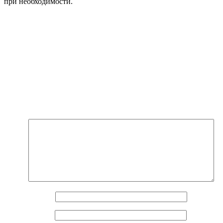
при необходимости.
Leave a Reply
Your email address will not be published.
Required
fields are marked
*
Comment
*
Name
*
Email
*