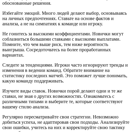
обоснованные решения.
Избегайте эмоций. Много людей делают выбор, основываясь
на личных предпочтениях. Ставьте на основе фактов и
анализа, а не на симпатиях к команде или игроку.
Не гонитесь за высокими коэффициентами. Новички могут
соблазниться большими ставками с высокими выплатами.
Помните, что чем выше риск, тем ниже вероятность
выигрыша. Сосредоточьтесь на более проработанных
вариантах.
Следите за тенденциями. Игроки часто игнорируют тренды и
изменения в ведении команд. Обратите внимание на
статистику последних матчей. Это поможет лучше понимать,
какую команду поддерживать.
Изучите виды ставок. Новички порой делают одни и те же
ставки, не зная о других возможностях. Ознакомьтесь с
различными типами и выберите те, которые соответствуют
вашему стилю анализа.
Регулярно пересматривайте свои стратегии. Невозможно
добиться успеха, не адаптировав свои подходы. Анализируйте
свои ошибки, учитесь на них и корректируйте свою тактику