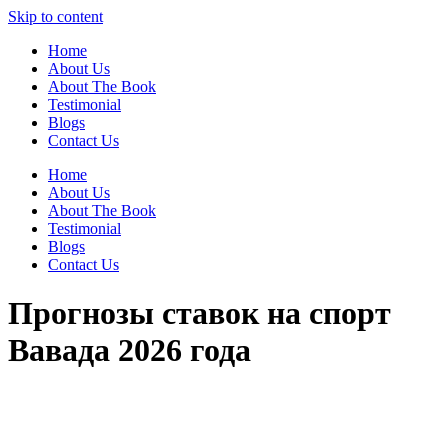
Skip to content
Home
About Us
About The Book
Testimonial
Blogs
Contact Us
Home
About Us
About The Book
Testimonial
Blogs
Contact Us
Прогнозы ставок на спорт
Вавада 2026 года