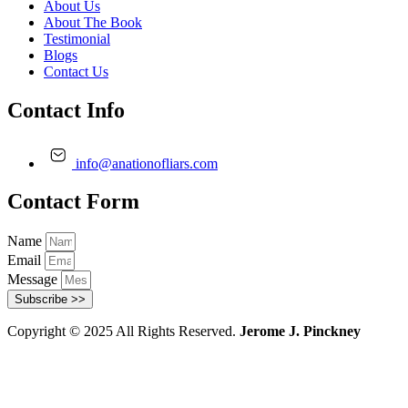
About Us
About The Book
Testimonial
Blogs
Contact Us
Contact Info
info@anationofliars.com
Contact Form
Name
Email
Message
Subscribe >>
Copyright © 2025 All Rights Reserved.
Jerome J. Pinckney