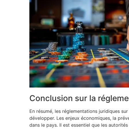
Conclusion sur la régleme
En résumé, les réglementations juridiques sur
développer. Les enjeux économiques, la prévent
dans le pays. Il est essentiel que les autorit