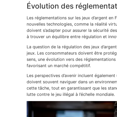
Évolution des réglementat
Les réglementations sur les jeux d’argent en
nouvelles technologies, comme la réalité virtue
doivent s’adapter pour assurer la sécurité de
à trouver un équilibre entre régulation et inno
La question de la régulation des jeux d’argent
jeux. Les consommateurs doivent être protégés
sens, une évolution vers des réglementations p
favorisant un marché compétitif.
Les perspectives d’avenir incluent également 
doivent souvent naviguer dans un environneme
cette tâche, tout en garantissant que les stan
lutte contre le jeu illégal à l’échelle mondiale.