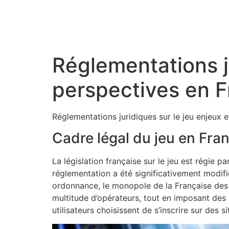
Home
Abou
Réglementations ju
perspectives en 
Réglementations juridiques sur le jeu enjeux 
Cadre légal du jeu en Fra
La législation française sur le jeu est régie p
réglementation a été significativement modifi
ordonnance, le monopole de la Française des 
multitude d’opérateurs, tout en imposant des 
utilisateurs choisissent de s’inscrire sur des