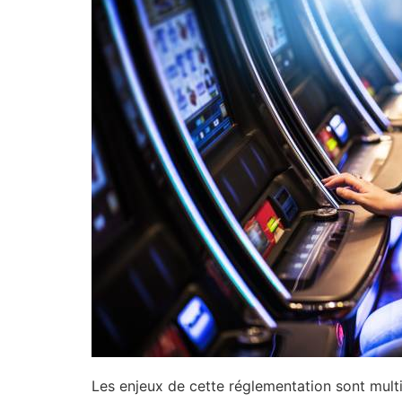
Les enjeux de cette réglementation sont multi