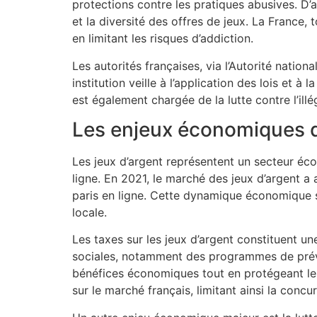
protections contre les pratiques abusives. D’a
et la diversité des offres de jeux. La France, 
en limitant les risques d’addiction.
Les autorités françaises, via l’Autorité natio
institution veille à l’application des lois et 
est également chargée de la lutte contre l’illé
Les enjeux économiques d
Les jeux d’argent représentent un secteur écon
ligne. En 2021, le marché des jeux d’argent a 
paris en ligne. Cette dynamique économique s
locale.
Les taxes sur les jeux d’argent constituent un
sociales, notamment des programmes de préven
bénéfices économiques tout en protégeant les 
sur le marché français, limitant ainsi la concu