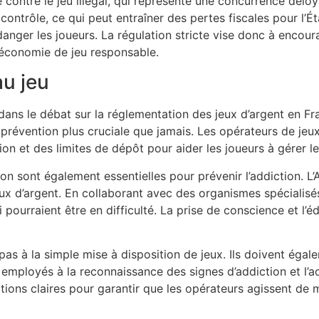
 contre le jeu illégal, qui représente une concurrence déloy
ntrôle, ce qui peut entraîner des pertes fiscales pour l’Ét
danger les joueurs. La régulation stricte vise donc à encou
e économie de jeu responsable.
au jeu
 dans le débat sur la réglementation des jeux d’argent en Fra
a prévention plus cruciale que jamais. Les opérateurs de je
sion et des limites de dépôt pour aider les joueurs à gérer
n sont également essentielles pour prévenir l’addiction. L’AN
ux d’argent. En collaborant avec des organismes spécialisés
 pourraient être en difficulté. La prise de conscience et l’
 pas à la simple mise à disposition de jeux. Ils doivent éga
s employés à la reconnaissance des signes d’addiction et l’
tions claires pour garantir que les opérateurs agissent de 