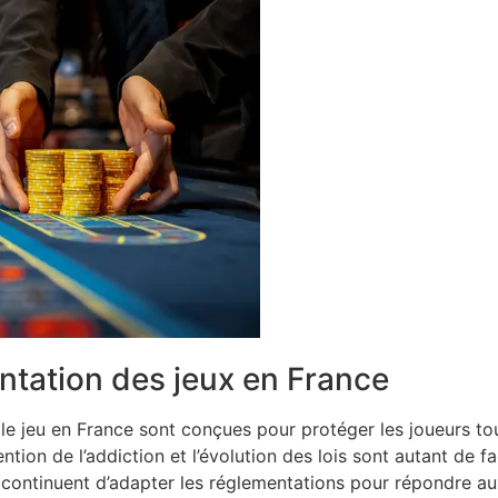
ntation des jeux en France
 le jeu en France sont conçues pour protéger les joueurs t
ion de l’addiction et l’évolution des lois sont autant de fa
és continuent d’adapter les réglementations pour répondre a