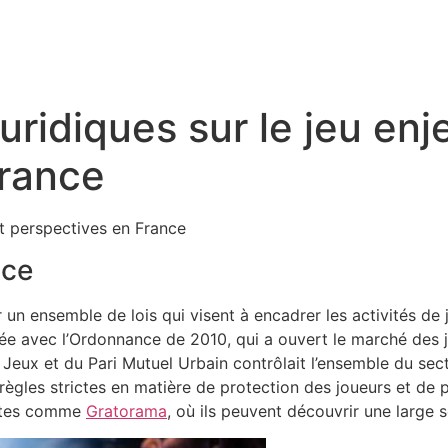
t Us
About The Book
Testimonial
Blogs
ridiques sur le jeu enj
France
et perspectives en France
nce
ar un ensemble de lois qui visent à encadrer les activités de
ée avec l’Ordonnance de 2010, qui a ouvert le marché des j
Jeux et du Pari Mutuel Urbain contrôlait l’ensemble du sect
règles strictes en matière de protection des joueurs et de 
 sites comme
Gratorama
, où ils peuvent découvrir une large s