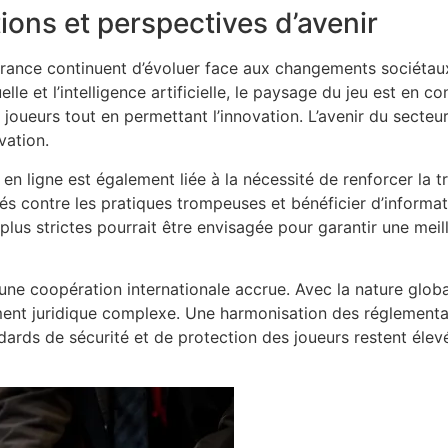
ions et perspectives d’avenir
 France continuent d’évoluer face aux changements sociétau
lle et l’intelligence artificielle, le paysage du jeu est en 
s joueurs tout en permettant l’innovation. L’avenir du secte
vation.
 en ligne est également liée à la nécessité de renforcer la 
 contre les pratiques trompeuses et bénéficier d’informatio
lus strictes pourrait être envisagée pour garantir une meill
une coopération internationale accrue. Avec la nature global
nt juridique complexe. Une harmonisation des réglementati
dards de sécurité et de protection des joueurs restent élev