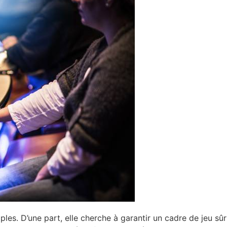
ples. D’une part, elle cherche à garantir un cadre de jeu sû