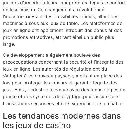
joueurs d’accéder à leurs jeux préférés depuis le confort
de leur maison. Ce changement a révolutionné
l’industrie, ouvrant des possibilités infinies, allant des
machines à sous aux jeux de table. Les plateformes de
jeux en ligne ont également introduit des bonus et des
promotions attractives, attirant ainsi un public plus
large.
Ce développement a également soulevé des
préoccupations concernant la sécurité et l’intégrité des
jeux en ligne. Les autorités de régulation ont dû
s’adapter à ce nouveau paysage, mettant en place des
lois pour protéger les joueurs et garantir l’équité des
jeux. Ainsi, l’industrie a évolué avec des technologies de
pointe et des systèmes de cryptage pour assurer des
transactions sécurisées et une expérience de jeu fiable.
Les tendances modernes dans
les jeux de casino