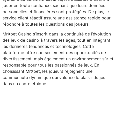
jouer en toute confiance, sachant que leurs données
personnelles et financières sont protégées. De plus, le
service client réactif assure une assistance rapide pour
répondre à toutes les questions des joueurs.
MrXbet Casino s’inscrit dans la continuité de l’évolution
des jeux de casino à travers les âges, tout en intégrant
les dernières tendances et technologies. Cette
plateforme offre non seulement des opportunités de
divertissement, mais également un environnement sûr et
responsable pour tous les passionnés de jeux. En
choisissant MrXbet, les joueurs rejoignent une
communauté dynamique qui valorise le plaisir du jeu
dans un cadre éthique.
Leave a Reply