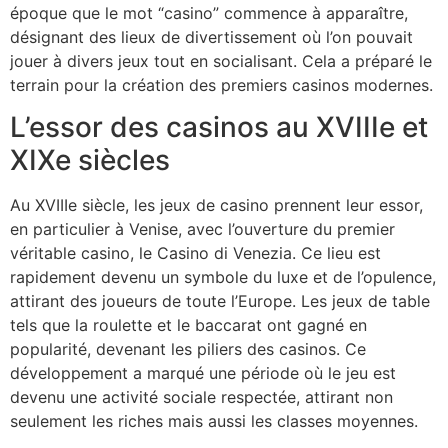
époque que le mot “casino” commence à apparaître,
désignant des lieux de divertissement où l’on pouvait
jouer à divers jeux tout en socialisant. Cela a préparé le
terrain pour la création des premiers casinos modernes.
L’essor des casinos au XVIIIe et
XIXe siècles
Au XVIIIe siècle, les jeux de casino prennent leur essor,
en particulier à Venise, avec l’ouverture du premier
véritable casino, le Casino di Venezia. Ce lieu est
rapidement devenu un symbole du luxe et de l’opulence,
attirant des joueurs de toute l’Europe. Les jeux de table
tels que la roulette et le baccarat ont gagné en
popularité, devenant les piliers des casinos. Ce
développement a marqué une période où le jeu est
devenu une activité sociale respectée, attirant non
seulement les riches mais aussi les classes moyennes.