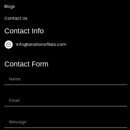
Blogs
Contact Us
Contact Info
info@anationofliars.com
Contact Form