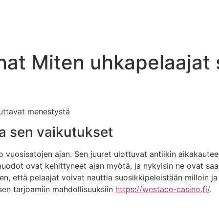
t Us
About The Book
Testimonial
Blogs
nat Miten uhkapelaajat 
vuttavat menestystä
a sen vaikutukset
vuosisatojen ajan. Sen juuret ulottuvat antiikin aikakauteen,
timuodot ovat kehittyneet ajan myötä, ja nykyisin ne ovat s
, että pelaajat voivat nauttia suosikkipeleistään milloin j
 sen tarjoamiin mahdollisuuksiin
https://westace-casino.fi/
.