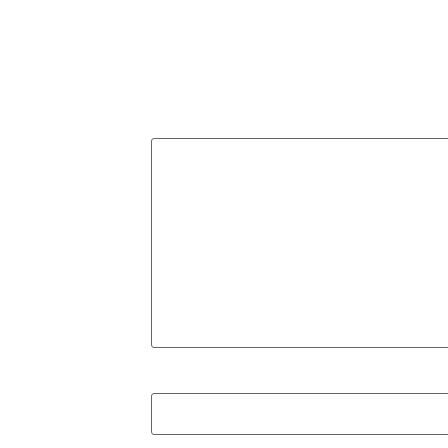
Leave a Reply
Your email address will not be publishe
Comment
*
Name
*