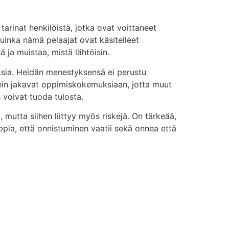
arinat henkilöistä, jotka ovat voittaneet
kuinka nämä pelaajat ovat käsitelleet
 ja muistaa, mistä lähtöisin.
auksia. Heidän menestyksensä ei perustu
sein jakavat oppimiskokemuksiaan, jotta muut
 voivat tuoda tulosta.
mutta siihen liittyy myös riskejä. On tärkeää,
ppia, että onnistuminen vaatii sekä onnea että