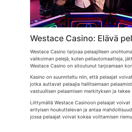
Westace Casino: Elävä pe
Westace Casino tarjoaa pelaajilleen unohtuma
valikoiman pelejä, kuten peliautomaatteja, jät
Westace Casino on sitoutunut tarjoamaan kork
Kasino on suunniteltu niin, että pelaajat voiva
jotka auttavat pelaajia hallitsemaan pelaamis
vastuullisen pelaamisen merkityksen ja tekee k
Liittymällä Westace Casinoon pelaajat voivat 
erityisen houkuttelevan ja antaa mahdollisuude
jossa pelaajat voivat kokea voittamisen riemu