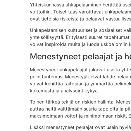
Yhteiskunnassa uhkapelaaminen herättää usein 
voittoihin. Toiset taas varoittavat uhkapelaam
ovat tietoisia riskeistä ja pelaavat vastuullis
Uhkapelaamisen kulttuuriset ja sosiaaliset va
yhteisöllisyyttä. Erityisesti suuret tapahtumat
voivat inspiroida muita ja luoda uskoa omiin 
Menestyneet pelaajat ja h
Menestyneet uhkapelaajat jakavat useita yhteis
pelin tuntemus. Menestyjät eivät lähde pelaama
voivat kehittää taitojaan ja ymmärtää pelimeka
kokemusta ja analysointikykyä.
Toinen tärkeä tekijä on riskien hallinta. Menes
auttaa heitä välttämään suuria tappioita ja pi
maksimoimaan voitot ja minimoimaan riskit. Es
Lisäksi menestyneet pelaajat ovat usein hyv