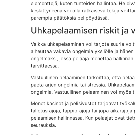
elementtejä, kuten tunteiden hallintaa. He e
keskittyneenä voi olla ratkaiseva tekijä voit
parempia päätöksiä pelipöydässä.
Uhkapelaamisen riskit ja 
Vaikka uhkapelaaminen voi tarjota suuria voit
aiheuttaa vakavia ongelmia yksilölle ja hänen
ongelmaksi, jossa pelaaja menettää hallinna
tarvittaessa.
Vastuullinen pelaaminen tarkoittaa, että pelaa
paeta arjen ongelmia tai stressiä. Uhkapelaamis
ongelmia. Vastuullinen pelaaminen voi myös tar
Monet kasinot ja pelisivustot tarjoavat työka
talletusrajoja, tappiorajoja tai jopa aikarajoj
pelaamisen hallinnassa. Kun pelaajat ovat tieto
seurauksia.