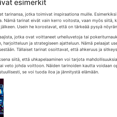
ivat esimerkit
arinansa, jotka toimivat inspiraationa muille. Esimerkiksi t
ta. Nämä tarinat eivät vain kerro voitosta, vaan myös siitä, 
älkeen. Usein he korostavat, että on tärkeää pysyä nöyränä
aajista, jotka ovat voittaneet urheiluvetoja tai pokeriturn
 harjoitteluun ja strategiseen ajatteluun. Nämä pelaajat u
stään. Tällaiset tarinat osoittavat, että ahkeruus ja sitkeys
ena siitä, että uhkapelaaminen voi tarjota mahdollisuuksia, 
 tai veto johda voittoon. Näiden tarinoiden kautta voidaan o
uullisesti, se voi tuoda iloa ja jännitystä elämään.